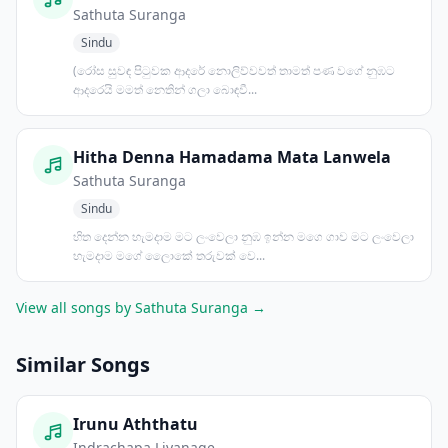
Sathuta Suranga
Sindu
(රෝස සුවඳ පිටුවක ආදරේ නොලිව්වවත් තාමත් පණ වගේ නුඹට
ආදරෙයි මමත් නෙතින් ගලා බොඳවී...
Hitha Denna Hamadama Mata Lanwela
Sathuta Suranga
Sindu
හිත දෙන්න හැමදාම මට ලංවෙලා නුඹ ඉන්න මගෙ ගාව මට ලංවෙලා
හැමදාම මගේ ලෛාකේ තරුවක් වෙ...
View all songs by Sathuta Suranga →
Similar Songs
Irunu Aththatu
Indrachapa Liyanage