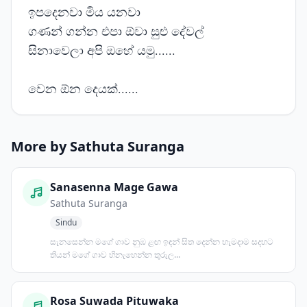
ඉපදෙනවා මිය යනවා
ගණන් ගන්න එපා ඕවා සුළු දේවල්
සිනාවෙලා අපි ඔහේ යමු......
වෙන ඕන දෙයක්......
More by Sathuta Suranga
Sanasenna Mage Gawa
Sathuta Suranga
Sindu
සැනසෙන්න මගේ ගාව නුඹ ළඟ ඉඳන් සිත දෙන්න හැමදාම සදහට
තියන් මගේ ගාව හිනැහෙන්න තුරුල...
Rosa Suwada Pituwaka