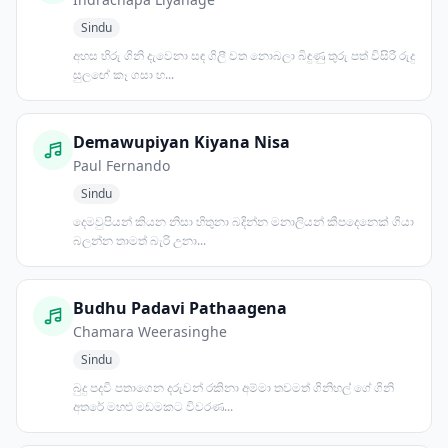
Sindu
අහස හිරු ගිනි දැවෙනා සඳ ගිලී වත නොබලා බිඳුණු තුරු පත් විසිරී රුදු
සුලඟේ කෑ ගසා හ...
Demawupiyan Kiyana Nisa
Paul Fernando
Sindu
දෙමවුපියන් කියන නිසා හිතුනා බදින්න මනාලියන් කීපදෙනෙක් ගියා
බලන්න තාමත් බැරි උනා...
Budhu Padavi Pathaagena
Chamara Weerasinghe
Sindu
බුදු පදවි පතාගෙන දරුවන් රකිනා අම්මා තවමත් ගිනිහල් ගේ ගිනි
අතරේ මහළු මඩමකට විවරණ...