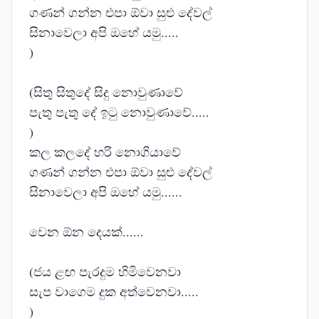
ගණන් ගන්න එපා ඕවා සුළු දේවල්
සිනාවෙලා අපි ඔහේ යමු.....
)
(සිතු සිතුදේ සිදු නොවුණාවේ
පැතු පැතු දේ ඉටු නොවුණාවේ.....
)
කල කලදේ හරි නොගියාවේ
ගණන් ගන්න එපා ඕවා සුළු දේවල්
සිනාවෙලා අපි ඔහේ යමු......
වෙන ඕන දෙයක්......
(ජය ළඟ පැරදුම හිමිවෙනවා
සැප වාගෙම දුක අත්වෙනවා.....
)