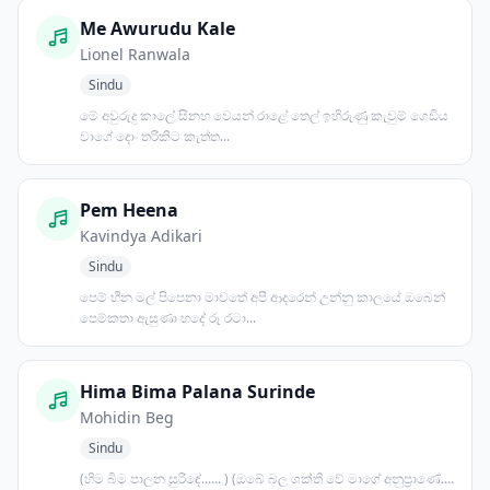
Me Awurudu Kale
Lionel Ranwala
Sindu
මේ අවුරුදු කාලේ සිනහ වෙයන් රාළේ තෙල් ඉහිරුණු කැවුම් ගෙඩිය
වාගේ දොං තරිකිට කැත්ත...
Pem Heena
Kavindya Adikari
Sindu
පෙම් හීන මල් පිපෙනා මාවතේ අපි ආදරෙන් උන්නු කාලයේ ඔබෙන්
පෙම්කතා ඇසුණා හදේ රූ රටා...
Hima Bima Palana Surinde
Mohidin Beg
Sindu
(හිම බිම පාලන සුරිඳේ...... ) (ඔබේ බල ශක්ති වේ මාගේ අනුප්‍රාණේ....