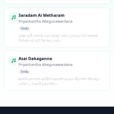
Saradam Ai Metharam
Priyashantha Abegunawardana
Sindu
සරදම් ඇයි මෙතරම් මගේ කුළුඳුල් පෙමට ලතැවුල් නම් කෙතරම්
වින්ඳේද මේ හැටි ටික කලට සර...
Asai Dakaganna
Priyashantha Abegunawardana
Sindu
(ආසයි දැකගන්න ඇවිදින් හමුවන්න ඇරයුම පිළිගන්න හිත හදලා
යන්න...... ) ආසයි දැකගන්න....