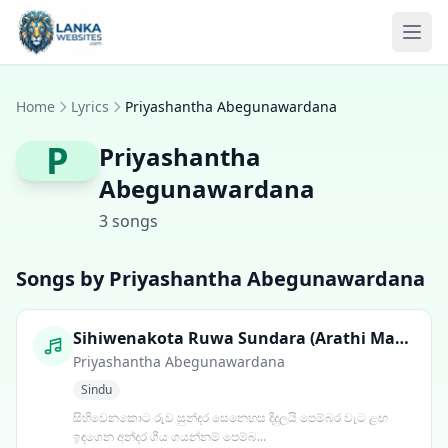
Skip to content
Ope
Home
Lyrics
Priyashantha Abegunawardana
P
Priyashantha
Abegunawardana
3 songs
Songs by Priyashantha Abegunawardana
Sihiwenakota Ruwa Sundara (Arathi Mage)
Priyashantha Abegunawardana
Sindu
සිහිවෙනකොට රුව සුන්දර සෙනෙහස දිදුලයි පෙම්බර වැට ළඟ
ඉඳගෙන අන්දර ගීය ගයන්නම් පෙම්බ...