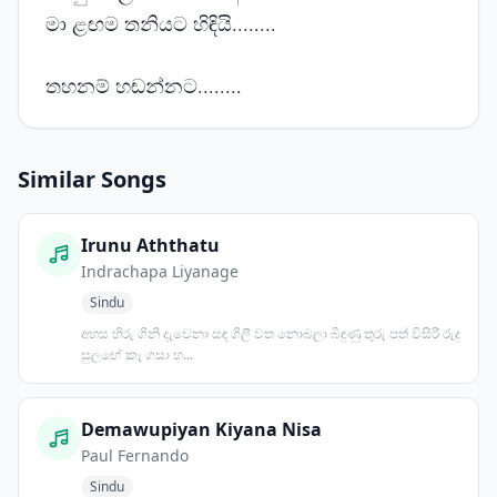
මා ළඟම තනියට හිඳියි........
තහනම් හඬන්නට........
Similar Songs
Irunu Aththatu
Indrachapa Liyanage
Sindu
අහස හිරු ගිනි දැවෙනා සඳ ගිලී වත නොබලා බිඳුණු තුරු පත් විසිරී රුදු
සුලඟේ කෑ ගසා හ...
Demawupiyan Kiyana Nisa
Paul Fernando
Sindu