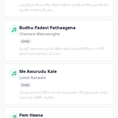
දෙමවුපියන් කියන නිසා හිතුනා බදින්න මනාලියන් කීපදෙනෙක් ගියා
බලන්න තාමත් බැරි උනා...
Budhu Padavi Pathaagena
Chamara Weerasinghe
Sindu
බුදු පදවි පතාගෙන දරුවන් රකිනා අම්මා තවමත් ගිනිහල් ගේ ගිනි
අතරේ මහළු මඩමකට විවරණ...
Me Awurudu Kale
Lionel Ranwala
Sindu
මේ අවුරුදු කාලේ සිනහ වෙයන් රාළේ තෙල් ඉහිරුණු කැවුම් ගෙඩිය
වාගේ දොං තරිකිට කැත්ත...
Pem Heena