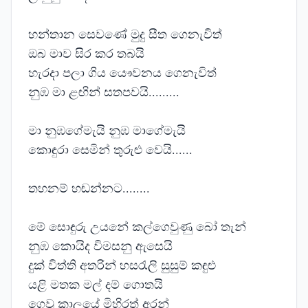
හන්තාන සෙවණේ මුදු සීත ගෙනැවිත්
ඔබ මාව සිර කර තබයි
හැරදා පලා ගිය යෞවනය ගෙනැවිත්
නුඹ මා ළඟින් සතපවයි.........
මා නුඹගේමැයි නුඹ මාගේමැයි
කොඳුරා සෙමින් තුරුළු වෙයි......
තහනම් හඬන්නට........
මේ සොඳුරු උයනේ කල්ගෙවුණු බෝ තැන්
නුඹ කොයිද විමසනු ඇසෙයි
දුක් විත්ති අතරින් හසරැලි සුසුම් කඳුළු
යළි මතක මල් දම් ගොතයි
ගෙවු කාලයේ මිහිරත් අරන්