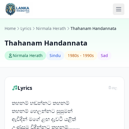
Skip to content
Ope
Home
Lyrics
Nirmala Herath
Thahanam Handannata
Thahanam Handannata
Nirmala Herath
Sindu
1980s - 1990s
Sad
Lyrics
සිංහල
තහනම් හඬන්නට තහනම්
තහනම් හෙලන්නට සුසුමන්
ඇවිදින් මගේ ළඟ දැවටී යළිත්
උණුසුම විඳින්නට තහනම්........