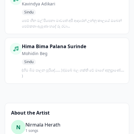
Kavindya Adikari
Sindu
පෙම් හීන මල් පිපෙනා මාවතේ අපි ආදරෙන් උන්නු කාලයේ ඔබෙන්
පෙම්කතා ඇසුණා හදේ රූ රටා...
Hima Bima Palana Surinde
Mohidin Beg
Sindu
(හිම බිම පාලන සුරිඳේ...... ) (ඔබේ බල ශක්ති වේ මාගේ අනුප්‍රාණේ....
)
About the Artist
Nirmala Herath
N
1 songs