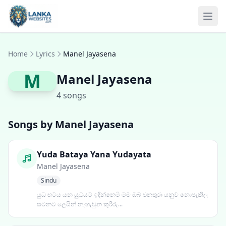
Skip to content
Ope
Home
Lyrics
Manel Jayasena
M
Manel Jayasena
4 songs
Songs by Manel Jayasena
Yuda Bataya Yana Yudayata
Manel Jayasena
Sindu
යුධ භටය යන යුධයට ඉඳින්නෙමි මම ඔබ එනතුරා යනුව නොපැකිල
සටනට ලෙයින් නැහැවුන කුරිරු...