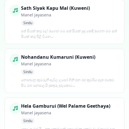
Sath Siyak Kapu Mal (Kuweni)
Manel Jayasena
Sindu
සත් සියක් කපු මල් රැගෙන මම සත් සියක් සුදු කෙඳි රැගෙන මම සත්
සියක් කපු පිළි වියන...
Nohandanu Kumaruni (Kuweni)
Manel Jayasena
Sindu
නොහඬනු කුමරුනි ඇවිල ලසෝ ගිනි එන රජ කුමරිය ඈත එතෙර
සිට ඔබ සනසාලයි දුකඳුරු දුරුකොට...
Hela Gamburui (Wel Palame Geethaya)
Manel Jayasena
Sindu
හෙල ගැඹුරුයි... පුත නොබලන් හෙලවෙන කොට වැල් පාලම දෑස