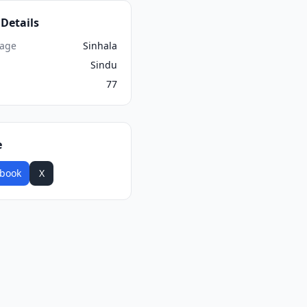
Details
age
Sinhala
Sindu
77
e
book
X
WhatsApp