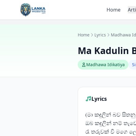
Skip to content
Home
Art
Home
Lyrics
Madhawa Idi
Ma Kadulin 
Madhawa Idikatiya
S
Lyrics
(මා කඳුලින් බව සිතනු
ඔබ කඳුලින් නම් තැව
රෑ තරුවක් වී මගෙ 