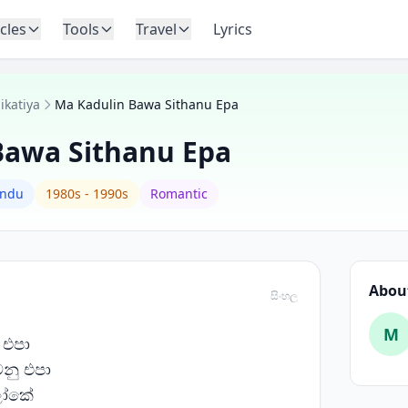
icles
Tools
Travel
Lyrics
katiya
Ma Kadulin Bawa Sithanu Epa
Bawa Sithanu Epa
indu
1980s - 1990s
Romantic
About
සිංහල
M
 එපා
ෙනු එපා
ලෝකේ