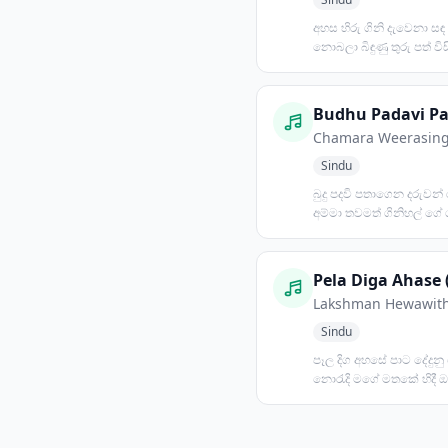
අහස හිරු ගිනි දැවෙනා සඳ 
නොබලා බිඳුණු තුරු පත් විසිර
සුලඟේ කෑ ගසා හ...
Chamara Weerasin
Sindu
බුදු පදවි පතාගෙන දරුවන්
අම්මා තවමත් ගිනිහල් ගේ 
මහළු මඩමකට විවරණ...
Pela Diga Ahase 
Lakshman Hewawit
Sindu
පෑල දිග අහසේ පාට දේදුනු 
නොරැදි මගේ මතකේ හිදී 
ලබැඳී මියුලැසියේ......