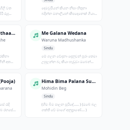
ගිලී වත
දෙමවුපියන් කියන නිසා හිතුනා
ී රුදු
බදින්න මනාලියන් කීපදෙනෙක් ගියා
බලන්න තාමත් බැරි උනා...
Budhu Padavi Pathaagena
Me Galana Wedana
ghe
Waruna Madhushanka
Sindu
 රකිනා
මේ ගලන වේදනා දෙනුවන් පුරා තෙමා
ගිනි අතරේ
උහුලන්න බෑ කියා හැඬුවා ඔබෙන්
තොර ලෝකයක් තිබුණේම න...
(Pooja)
Hima Bima Palana Surinde
harana
Mohidin Beg
Sindu
සේ රැදි
(හිම බිම පාලන සුරිඳේ...... ) (ඔබේ බල
ඔබ රහසේ
ශක්ති වේ මාගේ අනුප්‍රාණේ.... )