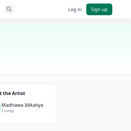
Log in
Sign up
 the Artist
Madhawa Idikatiya
2 songs