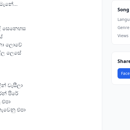
 මැනේ...
Song 
Langu
ඳුල් සෙනෙහස
Genre
යේ
Views
ඬනා ලොවේ
්ල ලෙසේ
Shar
Face
න් වැසීලා
න් පිරේ
ු එපා
ැවෙනු එපා