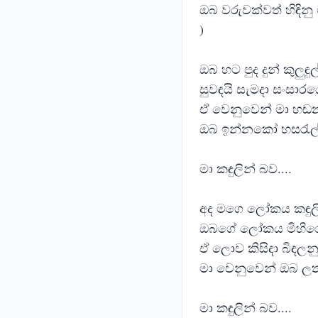
ඔබ වරුවක්වත් හිඳිනු
)
ඔබ හට පුද දුන් කුලු
සුවඳයි සැමදා සංසාර
ඒ වෙනුවෙන් මා හ
ඔබ ඉන්නකෝ හසරැල
මා කඳුලින් බව....
අද මගෙ ලෝකය කඳුලි
ඔබගේ ලෝකය මිහිරෙ
ඒ ලොව කිසිදා බිඳලන
මා වෙනුවෙන් ඔබ ලත
මා කඳුලින් බව....