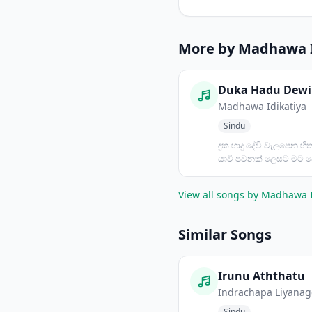
More by Madhawa I
Madhawa Idikatiya
Sindu
දුක හාදු දේවි වැලපෙන හ
යාවි පවනක් ලෙසට මට 
දුන්නු පලියට බැහැ සාප...
View all songs by Madhawa 
Similar Songs
Irunu Aththatu
Indrachapa Liyanag
Sindu