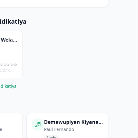
dikatiya
Duka Hadu Dewi Welapena Hithata
ිතට ඔබ ඈත
වේදනාව
Idikatiya →
Demawupiyan Kiyana Nisa
e
Paul Fernando
Sindu