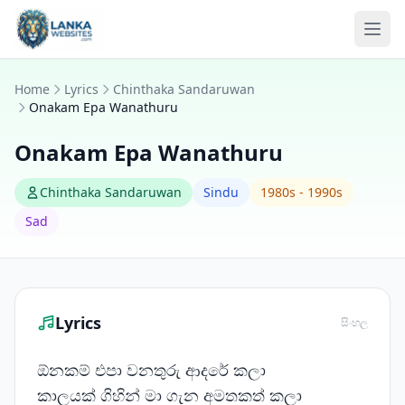
Skip to content
Ope
Home
Lyrics
Chinthaka Sandaruwan
Onakam Epa Wanathuru
Onakam Epa Wanathuru
Chinthaka Sandaruwan
Sindu
1980s - 1990s
Sad
Lyrics
සිංහල
ඕනකම් එපා වනතුරු ආදරේ කලා
කාලයක් ගිහින් මා ගැන අමතකත් කලා