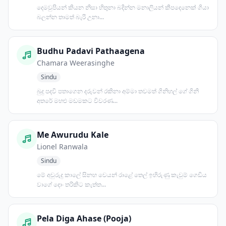
දෙමවුපියන් කියන නිසා හිතුනා බදින්න මනාලියන් කීපදෙනෙක් ගියා
බලන්න තාමත් බැරි උනා...
Budhu Padavi Pathaagena
Chamara Weerasinghe
Sindu
බුදු පදවි පතාගෙන දරුවන් රකිනා අම්මා තවමත් ගිනිහල් ගේ ගිනි
අතරේ මහළු මඩමකට විවරණ...
Me Awurudu Kale
Lionel Ranwala
Sindu
මේ අවුරුදු කාලේ සිනහ වෙයන් රාළේ තෙල් ඉහිරුණු කැවුම් ගෙඩිය
වාගේ දොං තරිකිට කැත්ත...
Pela Diga Ahase (Pooja)