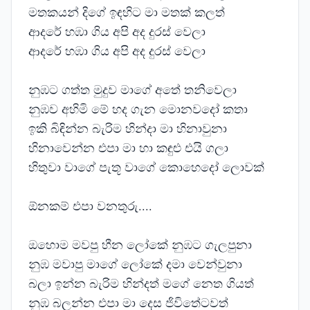
මතකයන් දිගේ ඉඳහිට මා මතක් කලත්
ආදරේ හඹා ගිය අපි අද දුරස් වෙලා
ආදරේ හඹා ගිය අපි අද දුරස් වෙලා
නුඹට ගත්ත මුදුව මාගේ අතේ තනිවෙලා
නුඹව අහිමි මේ හද ගැන මොනවදෝ කතා
ඉකි බිඳින්න බැරිම හින්දා මා හිනාවුනා
හිනාවෙන්න එපා මා හා කඳුළු එයි ගලා
හිතුවා වාගේ පැතූ වාගේ කොහෙදෝ ලොවක්
ඕනකම් එපා වනතුරු....
ඔහොම මවපු හීන ලෝකේ නුඹට ගැලපුනා
නුඹ මවාපු මාගේ ලෝකේ දමා වෙන්වුනා
බලා ඉන්න බැරිම හින්දත් මගේ නෙත ගියත්
නුඹ බලන්න එපා මා දෙස ජිවිතේටවත්