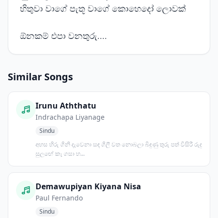
හිතුවා වාගේ පැතූ වාගේ කොහෙදෝ ලොවක්
ඕනකම් එපා වනතුරු....
Similar Songs
Irunu Aththatu
Indrachapa Liyanage
Sindu
අහස හිරු ගිනි දැවෙනා සඳ ගිලී වත නොබලා බිඳුණු තුරු පත් විසිරී රුදු
සුලඟේ කෑ ගසා හ...
Demawupiyan Kiyana Nisa
Paul Fernando
Sindu