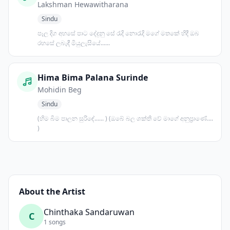
Lakshman Hewawitharana
Sindu
පෑල දිග අහසේ පාට දේදුනු සේ රැදි නොරැදි මගේ මතකේ හිදී ඔබ
රහසේ ලබැඳී මියුලැසියේ......
Hima Bima Palana Surinde
Mohidin Beg
Sindu
(හිම බිම පාලන සුරිඳේ...... ) (ඔබේ බල ශක්ති වේ මාගේ අනුප්‍රාණේ....
)
About the Artist
Chinthaka Sandaruwan
C
1 songs