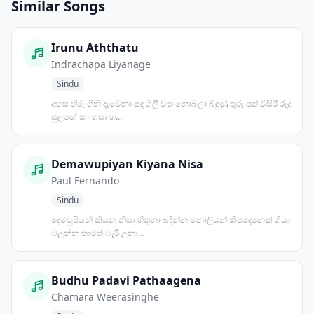
Similar Songs
Irunu Aththatu
Indrachapa Liyanage
Sindu
අහස හිරු ගිනි දැවෙනා සඳ ගිලී වත නොබලා බිඳුණු තුරු පත් විසිරී රුදු
සුලඟේ කෑ ගසා හ...
Demawupiyan Kiyana Nisa
Paul Fernando
Sindu
දෙමවුපියන් කියන නිසා හිතුනා බදින්න මනාලියන් කීපදෙනෙක් ගියා
බලන්න තාමත් බැරි උනා...
Budhu Padavi Pathaagena
Chamara Weerasinghe