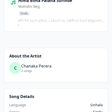
Hima Bima Palana Surinde
Mohidin Beg
Sindu
(හිම බිම පාලන සුරිඳේ...... ) (ඔබේ බල ශක්ති වේ මාගේ අනුප්‍රාණේ....
)
About the Artist
Chanaka Perera
C
2 songs
Song Details
Language
Sinhala
Genre
Sindu