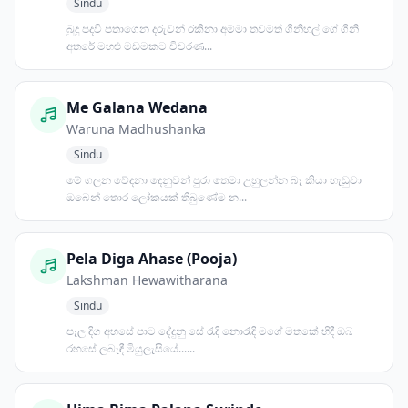
Sindu
බුදු පදවි පතාගෙන දරුවන් රකිනා අම්මා තවමත් ගිනිහල් ගේ ගිනි
අතරේ මහළු මඩමකට විවරණ...
Me Galana Wedana
Waruna Madhushanka
Sindu
මේ ගලන වේදනා දෙනුවන් පුරා තෙමා උහුලන්න බෑ කියා හැඬුවා
ඔබෙන් තොර ලෝකයක් තිබුණේම න...
Pela Diga Ahase (Pooja)
Lakshman Hewawitharana
Sindu
පෑල දිග අහසේ පාට දේදුනු සේ රැදි නොරැදි මගේ මතකේ හිදී ඔබ
රහසේ ලබැඳී මියුලැසියේ......