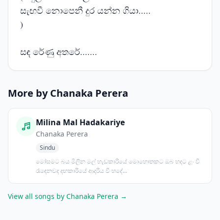
සැඟවී නොපෙනී දුර යන්න ගියා.....
)
සඳ රේණු අතරේ.......
More by Chanaka Perera
Milina Mal Hadakariye
Chanaka Perera
Sindu
මෝසමට බය මිලින මල් හැඩකාරියේ මොහොතකට ඔබ හදට ළං වී
රැඳෙනවද දඟකාරියේ ආදරිය වී හදේ...
View all songs by Chanaka Perera →