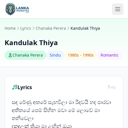
Skip to content
Ope
Home
Lyrics
Chanaka Perera
Kandulak Thiya
Kandulak Thiya
Chanaka Perera
Sindu
1980s - 1990s
Romantic
Lyrics
සිංහල
සඳ රේණු අතරේ සැඟවීලා මා රිදවයි හද පාරවා
අතීතයේ පෙම් සිහින මවා මේ ලොවේ මා
තනිවෙලා
(කඳුලක් තියා මා ළඟින් ඔයා