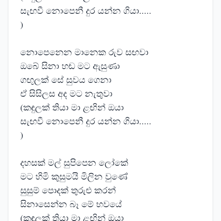
සැඟවී නොපෙනී දුර යන්න ගියා.....
)
නොපෙනෙන මානෙක රුව සඟවා
ඔබේ සිනා හඬ මට ඇසුණා
ගඟුලක් සේ සුවය ගෙනා
ඒ සිසිලස අද මට නැතුවා
(කඳුලක් තියා මා ළඟින් ඔයා
සැඟවී නොපෙනී දුර යන්න ගියා.....
)
දහසක් මල් සුපිපෙන ලෝකේ
මට හිමි කුසුමයි මිලින වුණේ
සුසුම් පොදක් තුරුළු කරන්
සිනාසෙන්න බෑ මේ භවයේ
(කඳුලක් තියා මා ළඟින් ඔයා