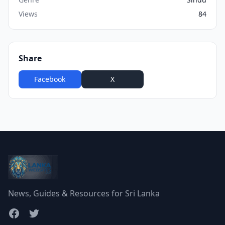
Views
84
Share
Facebook
X
WhatsApp
News, Guides & Resources for Sri Lanka