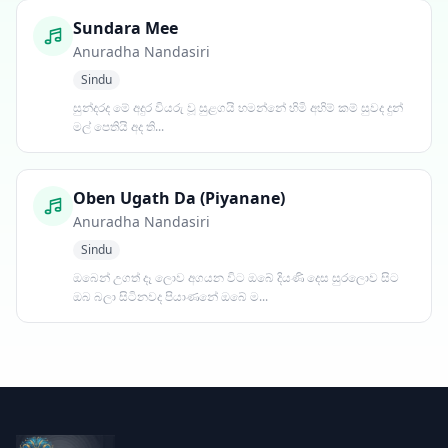
Sundara Mee
Anuradha Nandasiri
Sindu
සුන්දරද මේ අදුර වියරු වූ සුළගයි හමන්නේ හිමි අහිම් කම් සුවද දුන්
මල් පෙතියි අද ති...
Oben Ugath Da (Piyanane)
Anuradha Nandasiri
Sindu
ඔබෙන් උගත් දෑ ලොව අගයන විට ඔබේ දියණි දෙස සුරලොව සිට
ඔබ බලා සිටිනවද පියාණනේ ඔබේ ම...