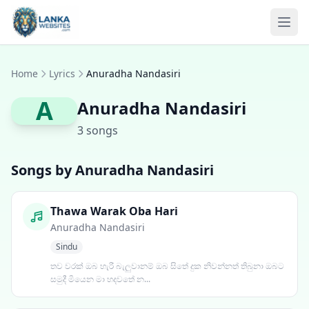
Skip to content
Ope
Home
Lyrics
Anuradha Nandasiri
A
Anuradha Nandasiri
3 songs
Songs by Anuradha Nandasiri
Thawa Warak Oba Hari
Anuradha Nandasiri
Sindu
තව වරක් ඔබ හැරී බැලුවානම් ඔබ සිතේ දුක නිවන්නත් තිබුනා ඔබට
සමුදී මියෙන මා හදවතේ න...