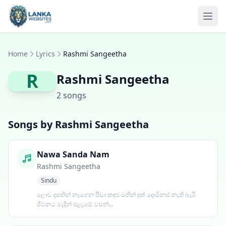
Skip to content
Ope
Home
Lyrics
Rashmi Sangeetha
R
Rashmi Sangeetha
2 songs
Songs by Rashmi Sangeetha
Nawa Sanda Nam
Rashmi Sangeetha
Sindu
ලොව දසතින් නැගෙන පීඩා කඳුළු මතින් දුක් දොමිනස් නැති බැරි
ජීවනය මැදින් එළැඹේ වසන්...